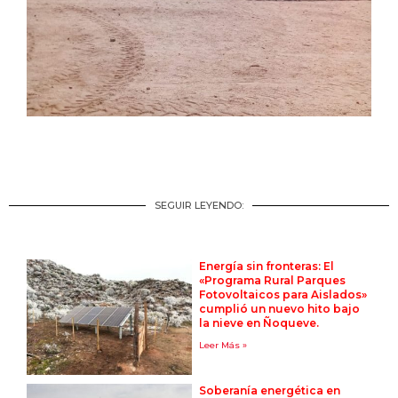
SEGUIR LEYENDO:
Energía sin fronteras: El
«Programa Rural Parques
Fotovoltaicos para Aislados»
cumplió un nuevo hito bajo
la nieve en Ñoqueve.
Leer Más »
Soberanía energética en