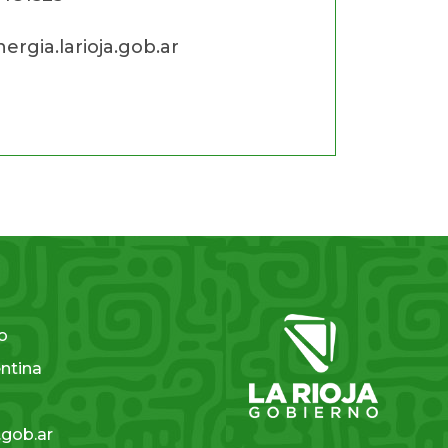
ergia.larioja.gob.ar
a
so
entina
.gob.ar