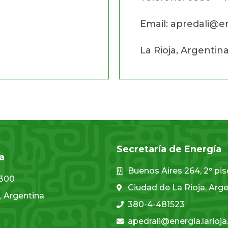
Email: apredali@en
La Rioja, Argentin
Secretaría de Energía
a
Buenos Aires 264, 2° pi
1300
Ciudad de La Rioja, Arg
, Argentina
380-4-481523
apedrali@energia.larioja