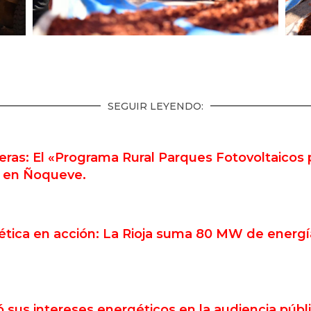
SEGUIR LEYENDO:
teras: El «Programa Rural Parques Fotovoltaicos
ve en Ñoqueve.
tica en acción: La Rioja suma 80 MW de energía 
ó sus intereses energéticos en la audiencia públ