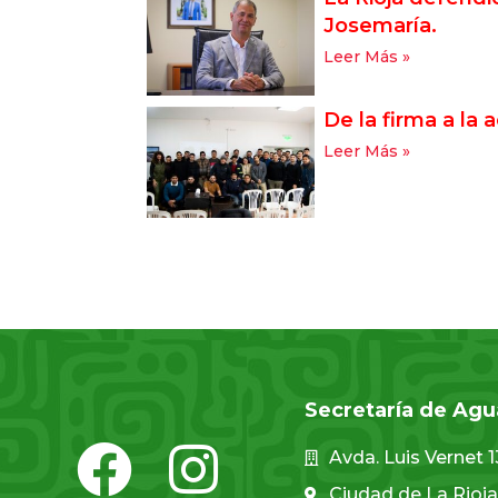
Josemaría.
Leer Más »
De la firma a la 
Leer Más »
Secretaría de Agu
Avda. Luis Vernet 
Ciudad de La Rioja