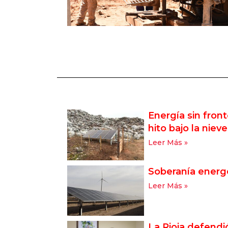
Energía sin fron
hito bajo la nie
Leer Más »
Soberanía energé
Leer Más »
La Rioja defendi