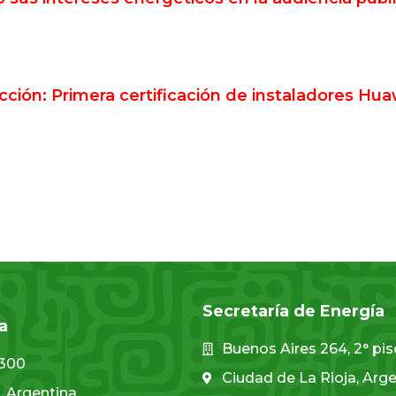
acción: Primera certificación de instaladores Hua
Secretaría de Energía
a
Buenos Aires 264, 2° pi
1300
Ciudad de La Rioja, Arg
, Argentina