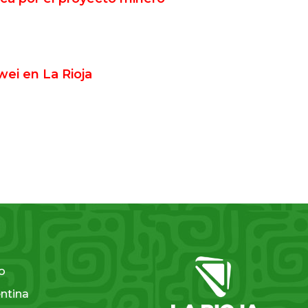
wei en La Rioja
so
entina