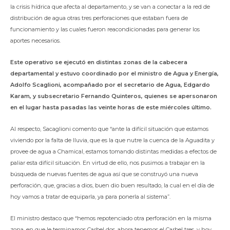
la crisis hídrica que afecta al departamento, y se van a conectar a la red de
distribución de agua otras tres perforaciones que estaban fuera de
funcionamiento y las cuales fueron reacondicionadas para generar los
aportes necesarios.
Este operativo se ejecutó en distintas zonas de la cabecera
departamental y estuvo coordinado por el ministro de Agua y Energía,
Adolfo Scaglioni, acompañado por el secretario de Agua, Edgardo
Karam, y subsecretario Fernando Quinteros, quienes se apersonaron
en el lugar hasta pasadas las veinte horas de este miércoles último.
Al respecto, Sacaglioni comento que “ante la difícil situación que estamos
viviendo por la falta de lluvia, que es la que nutre la cuenca de la Aguadita y
provee de agua a Chamical, estamos tomando distintas medidas a efectos de
paliar esta difícil situación. En virtud de ello, nos pusimos a trabajar en la
búsqueda de nuevas fuentes de agua así que se construyó una nueva
perforación, que, gracias a dios, buen dio buen resultado, la cual en el día de
hoy vamos a tratar de equiparla, ya para ponerla al sistema”.
El ministro destaco que “hemos repotenciado otra perforación en la misma
zona, en que le terminamos Carbel dos, ahora tenemos el Carbel tres, y hoy